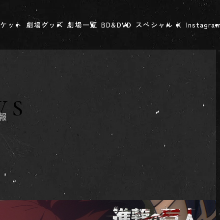
ケット
劇場グッズ
劇場一覧
BD&DVD
スペシャル
X
Instagra
WS
報