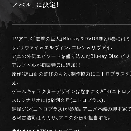
ノベル」に決定！
TVアニメ｢進撃の巨人」Blu-ray＆DVD3巻と6巻には
サ、リヴァイ＆エルヴィン、エレン＆リヴァイ、
アニの外伝エピソードを盛り込んだBlu-ray Disc ビジ
アルノベルが初回特典に追加！！
原作：諫山創の監修のもと、制作協力にニトロプラスを
え、
ゲームキャラクターデザインはなまにくATK(ニトロ
ス)、シナリオには砂阿久雁(ニトロプラス)、
鋼屋ジン(ニトロプラス)が参加。アニメ本編の脚本家
る瀬古浩司はミカサ、アニの外伝を担当する。
◆なまにくATK(ニトロプラス)