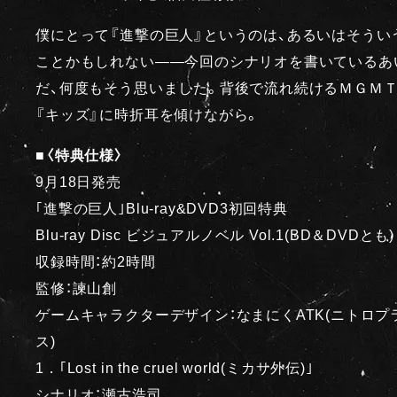
僕にとって『進撃の巨人』というのは、あるいはそうい
ことかもしれない――今回のシナリオを書いているあ
だ、何度もそう思いました。背後で流れ続けるＭＧＭ
『キッズ』に時折耳を傾けながら。
■〈特典仕様〉
9月18日発売
｢進撃の巨人｣Blu-ray&DVD3初回特典
Blu-ray Disc ビジュアルノベル Vol.1(BD＆DVDとも)
収録時間：約2時間
監修：諫山創
ゲームキャラクターデザイン：なまにくATK(ニトロプ
ス)
1．｢Lost in the cruel world(ミカサ外伝)｣
シナリオ：瀬古浩司