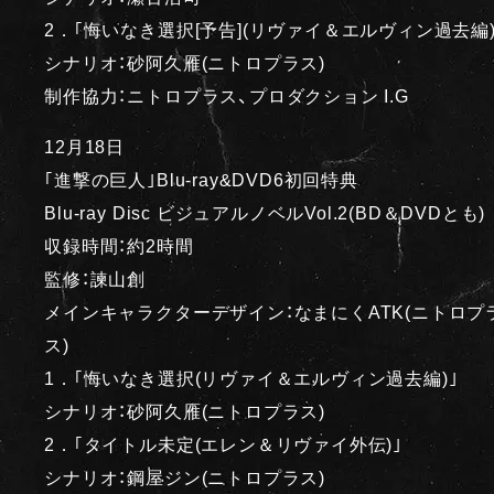
2．｢悔いなき選択[予告](リヴァイ＆エルヴィン過去編)
シナリオ：砂阿久雁(ニトロプラス)
制作協力：ニトロプラス、プロダクション I.G
12月18日
｢進撃の巨人｣Blu-ray&DVD6初回特典
Blu-ray Disc ビジュアルノベルVol.2(BD＆DVDとも)
収録時間：約2時間
監修：諫山創
メインキャラクターデザイン：なまにくATK(ニトロプ
ス)
1．｢悔いなき選択(リヴァイ＆エルヴィン過去編)｣
シナリオ：砂阿久雁(ニトロプラス)
2．｢タイトル未定(エレン＆リヴァイ外伝)｣
シナリオ：鋼屋ジン(ニトロプラス)