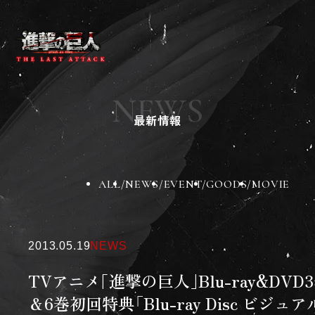
ニュース
作品紹介
NEWS
チケット
最新情報
劇場グッズ
劇場一覧
BD&DVD
スペシャル
ALL
NEWS
EVENT
GOODS
MOVIE
X
Instagram
TikTok
2013.05.19
NEWS
TVアニメ｢進撃の巨人｣Blu-ray&DVD
＆6巻初回特典「Blu-ray Disc ビジュア