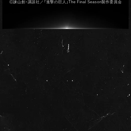
Ⓒ諫山創・講談社／「進撃の巨人」The Final Season製作委員会