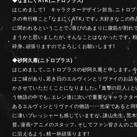
はじめまして！ キャラクターデザイン担当、ニトロプ
スの奇行種こと「なまにくATK」です。大好きなこの作
に関われるということで、喜びのあまりに腹筋が割れ
まうかと思いましたが、そんなことはなかったです。
砕身、頑張りますのでよろしくお願いします！
◆砂阿久雁(ニトロプラス)
はじめまして、ニトロプラスの砂阿久雁と申します。
はご縁があり、若き日のエルヴィンとリヴァイのお話
かさせていただくことになりました。「進撃の巨人」と
う物語の中でも、エレン達に次いで重要なキャラクタ
あるエルヴィンとリヴァイの物語……光栄であると同
に凄いプレッシャーも感じていますが、諌山先生、荒木
督、漫画・アニメのスタッフ、そしてファン皆さんのご
に沿えるよう、精一杯頑張ります！