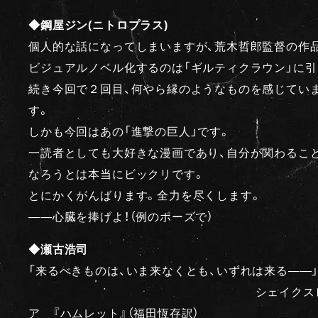
◆鋼屋ジン(ニトロプラス)
個人的な話になってしまいますが、荒木哲郎監督の作
ビジュアルノベル化するのは「ギルティクラウン」に引
続き今回で２回目、何やら縁のようなものを感じてい
す。
しかも今回はあの「進撃の巨人」です。
一読者としても大好きな漫画であり、自分が関わるこ
なろうとは本当にビックリです。
とにかくがんばります。全力を尽くします。
――心臓を捧げよ！（例のポーズで）
◆瀬古浩司
「来るべきものは、いま来なくとも、いずれは来る――
シェイクス
ア 『ハムレット』（福田恆存訳）