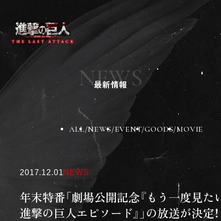
ニュース
作品紹介
NEWS
チケット
最新情報
劇場グッズ
劇場一覧
BD&DVD
スペシャル
ALL
NEWS
EVENT
GOODS
MOVIE
X
Instagram
TikTok
2017.12.01
NEWS
年末特番「劇場公開記念『もう一度見た
進撃の巨人エピソード』」の放送が決定！