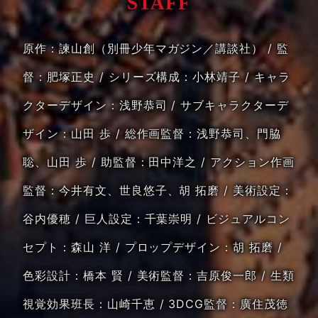
STAFF
原作：諫山創（別冊少年マガジン／講談社）
監
督：肥塚正史 / シリーズ構成：小林靖子
キャラ
クターデザイン：浅野恭司 / サブキャラクターデ
ザイン：山田 歩 / 総作画監督：浅野恭司、門脇
聡、山田 歩
助監督：田中洋之 / アクション作画
監督：今井有文、世良悠子、胡 拓磨 / 美術設定：
谷内優穂 / 巨人設定：千葉崇明
ビジュアルコン
セプト：森山 洋 / プロップデザイン：胡 拓磨 /
色彩設計：橋本 賢 / 美術監督：吉原俊一郎 / 生類
視覚効果班長：山崎千恵
3DCG監督：廣住茂徳