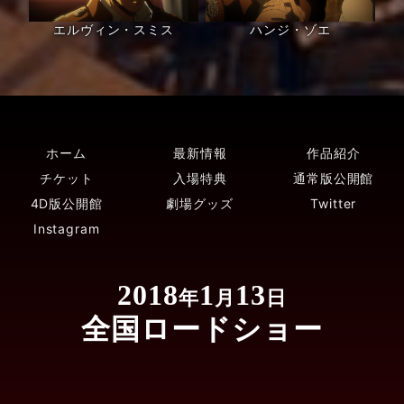
エルヴィン・スミス
ハンジ・ゾエ
ホーム
最新情報
作品紹介
チケット
入場特典
通常版公開館
4D版公開館
劇場グッズ
Twitter
Instagram
2018
1
13
年
月
日
全国ロードショー