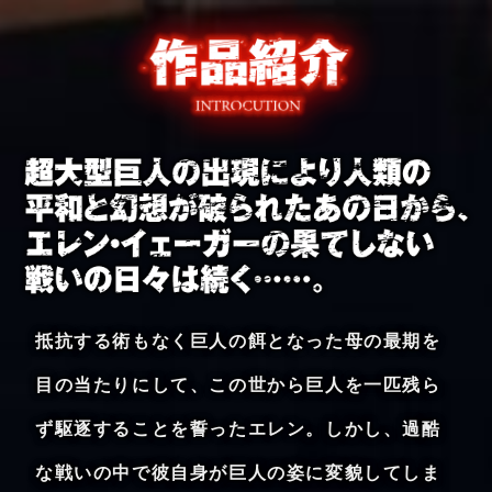
ホーム
最新情報
作品紹介
チケット
抵抗する術もなく巨人の餌となった母の最期を
入場特典
通常版公開館
目の当たりにして、この世から巨人を一匹残ら
4D版公開館
ず駆逐することを誓ったエレン。しかし、過酷
劇場グッズ
な戦いの中で彼自身が巨人の姿に変貌してしま