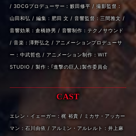
/ 3DCGプロデューサー：籔田修平 / 撮影監督：
山田和弘 / 編集：肥田 文
音響監督：三間雅文 /
音響効果：倉橋静男 / 音響制作：テクノサウンド
/ 音楽：澤野弘之
アニメーションプロデューサ
ー：中武哲也 / アニメーション制作：WIT
STUDIO
製作：｢進撃の巨人｣製作委員会
CAST
エレン・イェーガー：梶 裕貴 / ミカサ・アッカー
マン：石川由依 / アルミン・アルレルト：井上麻