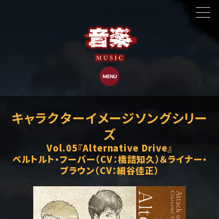
MENU
OP主題歌
最新情報
ED主題歌
物語
キャラクターイメージソングシリー
キャラクターイメージソング Vol.01〜02
ズ
スタッフ・キャスト
Vol.05『Alternative Drive』
放送情報
キャラクターイメージソング Vol.03〜04
ベルトルト・フーバー（CV：橋詰知久）＆ライナー・
キャラクター
ブラウン（CV：細谷佳正）
キャラクターイメージソング Vol.05
音楽
キャラクターイメージソング Vol.06〜07
商品情報
オリジナルサウンドトラック