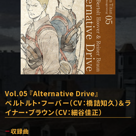
スペシャル
ラジオCD Vol.9
巨人中学校ラジオCD
Vol.05 『Alternative Drive』
ベルトルト・フーバー（CV：橋詰知久）＆ラ
イナー・ブラウン（CV：細谷佳正）
収録曲