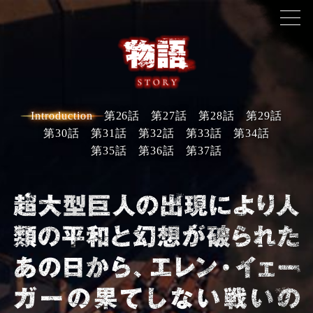
Introduction
第26話
第27話
第28話
第29話
第30話
第31話
第32話
第33話
第34話
最新情報
第35話
第36話
第37話
物語
スタッフ・キャスト
放送情報
キャラクター
音楽
商品情報