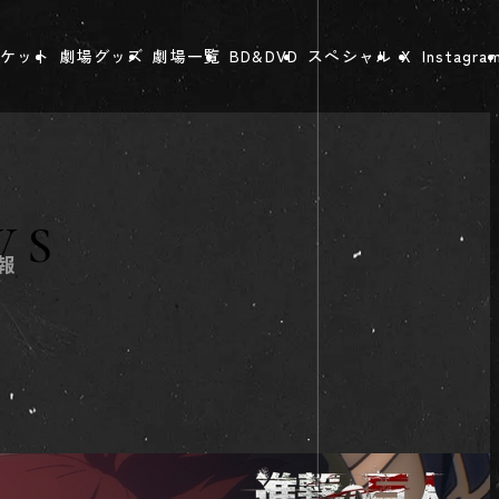
ケット
劇場グッズ
劇場一覧
BD&DVD
スペシャル
X
Instagra
WS
報