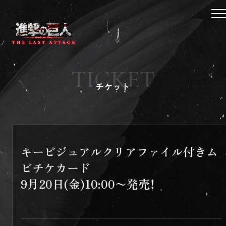
ニュース
作品紹介
TICKET
チケット
チケット
劇場グッズ
劇場一覧
BD&DVD
スペシャル
X
キービジュアルクリアファイル付きム
Instagram
ビチケカード
TikTok
9月20日(金)10:00〜発売！