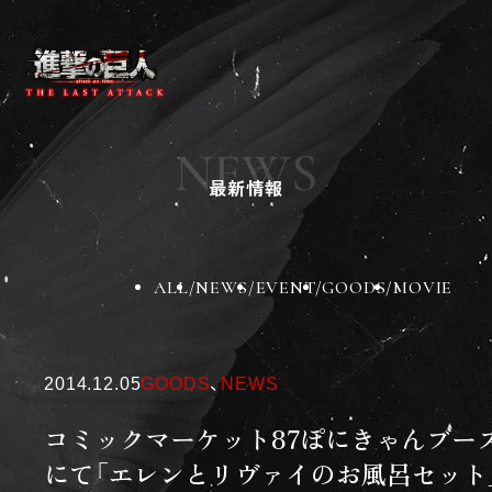
ニュース
作品紹介
NEWS
チケット
最新情報
劇場グッズ
劇場一覧
BD&DVD
スペシャル
ALL
NEWS
EVENT
GOODS
MOVIE
X
Instagram
TikTok
2014.12.05
GOODS
、
NEWS
コミックマーケット87ぽにきゃんブー
にて「エレンとリヴァイのお風呂セット