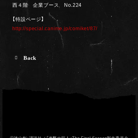
西４階 企業ブース No.224
【特設ページ】
http://special.canime.jp/comiket/87/
Back
Ⓒ諫山創・講談社／「進撃の巨人」The Final Season製作委員会