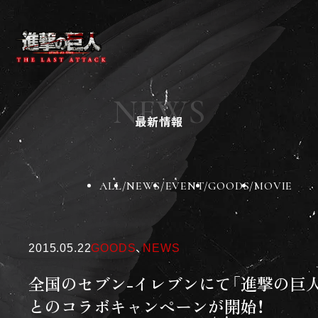
ニュース
作品紹介
NEWS
チケット
最新情報
劇場グッズ
劇場一覧
BD&DVD
スペシャル
ALL
NEWS
EVENT
GOODS
MOVIE
X
Instagram
TikTok
2015.05.22
GOODS
、
NEWS
全国のセブン-イレブンにて「進撃の巨人
とのコラボキャンペーンが開始！