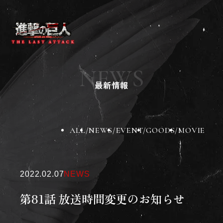
ニュース
作品紹介
NEWS
チケット
最新情報
劇場グッズ
劇場一覧
BD&DVD
スペシャル
ALL
NEWS
EVENT
GOODS
MOVIE
X
Instagram
TikTok
2022.02.07
NEWS
第81話 放送時間変更のお知らせ