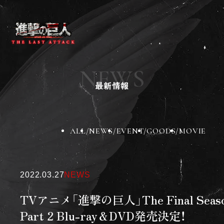
ニュース
作品紹介
NEWS
チケット
最新情報
劇場グッズ
劇場一覧
BD&DVD
スペシャル
ALL
NEWS
EVENT
GOODS
MOVIE
X
Instagram
TikTok
2022.03.27
NEWS
TVアニメ「進撃の巨人」The Final Seas
Part 2 Blu-ray＆DVD発売決定！