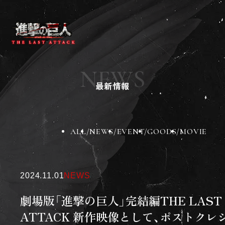
ニュース
作品紹介
NEWS
チケット
最新情報
劇場グッズ
劇場一覧
BD&DVD
スペシャル
ALL
NEWS
EVENT
GOODS
MOVIE
X
Instagram
TikTok
2024.11.01
NEWS
劇場版「進撃の巨人」完結編THE LAST
ATTACK 新作映像として、ポストクレ