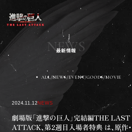
ニュース
作品紹介
NEWS
チケット
最新情報
劇場グッズ
劇場一覧
BD&DVD
スペシャル
ALL
NEWS
EVENT
GOODS
MOVIE
X
Instagram
TikTok
2024.11.12
NEWS
劇場版「進撃の巨人」完結編THE LAST
ATTACK、第2週目入場者特典 は、原作