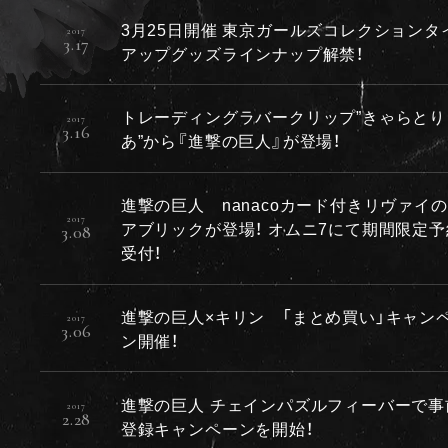
3月25日開催 東京ガールズコレクションタ
2017
3.17
アップグッズラインナップ解禁！
トレーディングラバークリップ”きゃらとり
2017
3.16
あ”から『進撃の巨人』が登場！
進撃の巨人 nanacoカード付きリヴァイ
2017
アブリックが登場！ オムニ7にて期間限定予
3.08
受付！
進撃の巨人×キリン 「まとめ買い」キャン
2017
3.06
ン開催！
進撃の巨人 チェインパズルフィーバーで事
2017
2.28
登録キャンペーンを開始！