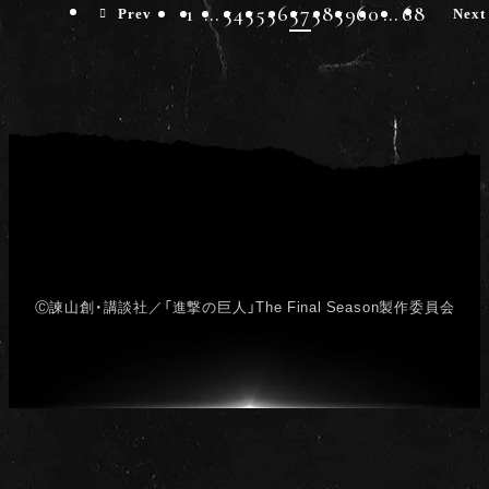
1
…
54
55
56
57
58
59
60
…
68
Prev
Next
Ⓒ諫山創・講談社／「進撃の巨人」The Final Season製作委員会