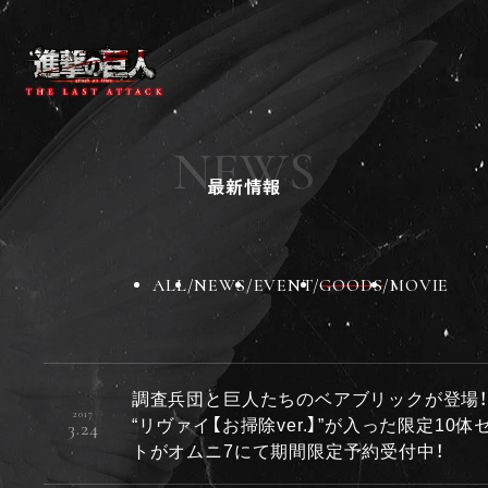
ニュース
作品紹介
NEWS
チケット
最新情報
劇場グッズ
劇場一覧
BD&DVD
スペシャル
ALL
NEWS
EVENT
GOODS
MOVIE
X
Instagram
TikTok
調査兵団と巨人たちのベアブリックが登場
2017
“リヴァイ【お掃除ver.】”が入った限定10体
3.24
トがオムニ7にて期間限定予約受付中！