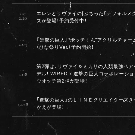
エレンとリヴァイの[ぷちった!]デフォルメ
2017
2.20
ズが登場！予約受付中！
『進撃の巨人』”ボッチくん”アクリルチャー
2017
2.09
（ひな祭りVer.）予約開始！
第2弾は、リヴァイ＆ミカサの人類最強ペア
2017
デル！ WIRED x 進撃の巨人コラボレーシ
2.08
ウオッチ第2弾が登場！
「進撃の巨人」のＬＩＮＥクリエイターズき
2016
12.28
かえが登場！