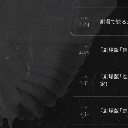
2015
劇場で観る最
2.24
2015
『劇場版「
2.05
『劇場版「進
2015
1.31
定！
2015
『劇場版「進
1.31