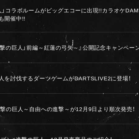
人」コラボルームがビッグエコーに出現!!カラオケDA
も開催中!!
進撃の巨人」前編～紅蓮の弓矢～』公開記念キャンペー
を討伐するダーツゲームがDARTSLIVE2に登場！
進撃の巨人～自由への進撃～が12月9日より順次発売！