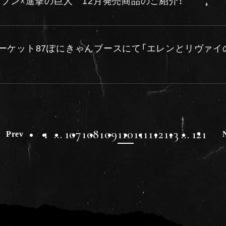
レブン☓進撃の巨人 12月発売商品のご紹介！
ーケット87ぽにきゃんブースにて「エレンとリヴァイ
1
…
107
108
109
110
111
112
113
…
121
Prev