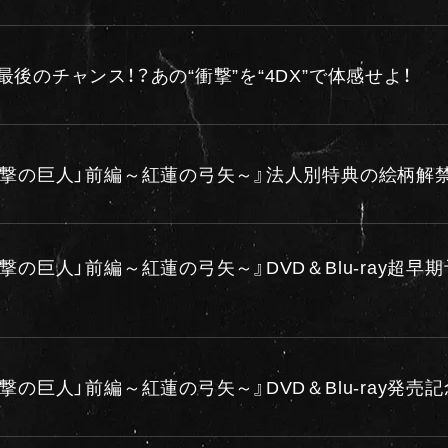
後のチャンス！？あの“衝撃”を“4DX”で体感せよ！
進撃の巨人」前編～紅蓮の弓矢～』法人別特典の絵柄解禁
撃の巨人」前編～紅蓮の弓矢～』DVD＆Blu-ray超
撃の巨人」前編～紅蓮の弓矢～』DVD＆Blu-ray発売