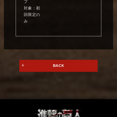
プ
対象：初
回限定の
み
BACK