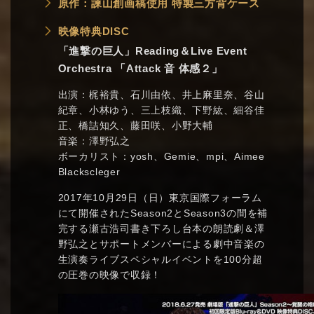
原作：諫山創画稿使用 特製三方背ケース
映像特典DISC
「進撃の巨人」Reading＆Live Event
Orchestra 「Attack 音 体感２」
出演：梶裕貴、石川由依、井上麻里奈、谷山
紀章、小林ゆう、三上枝織、下野紘、細谷佳
正、橋詰知久、藤田咲、小野大輔
音楽：澤野弘之
ボーカリスト：yosh、Gemie、mpi、Aimee
Blackscleger
2017年10月29日（日）東京国際フォーラム
にて開催されたSeason2とSeason3の間を補
完する瀬古浩司書き下ろし台本の朗読劇＆澤
野弘之とサポートメンバーによる劇中音楽の
生演奏ライブスペシャルイベントを100分超
の圧巻の映像で収録！