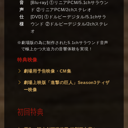
音
[Blu-ray] ①リニアPCM/5.1chサラウン
声
ド ②リニアPCM/2chステレオ
仕
[DVD] ①ドルビーデジタル/5.1chサラ
様
ウンド ②ドルビーデジタル/2chステレ
オ
※劇場版の為に制作された5.1chサラウンド音声
で極上かつ大迫力の音響体験を実現！
特典映像
劇場用予告映像・CM集
劇場上映版「進撃の巨人」Season3ティザ
ー映像
初回特典