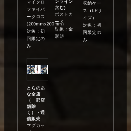
ンライン
マイクロ
収納ケー
含む)
ファイバ
ス（LPサ
ポストカ
ークロス
イズ）
ード
(200mmx200mm)
対象：初
対象：全
対象：初
回限定の
形態
回限定の
み
み
とらのあ
な全店
（一部店
舗除
く）・通
信販売
マグカッ