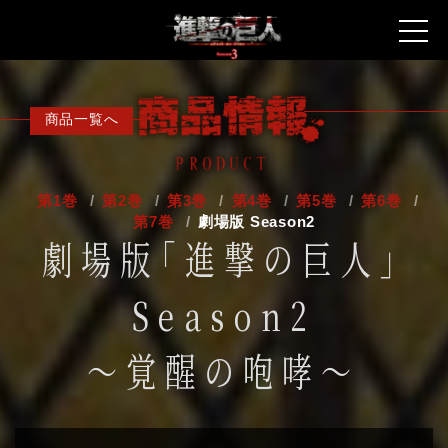
最新情報
商品一覧へ
放送情報
物語
第1巻
第2巻
第3巻
第4巻
第5巻
第6巻
第7巻
劇場版 Season2
スタッフ・キャスト
劇場版「進撃の巨人」
キャラクター
Season2
音楽
～覚醒の咆哮～
商品情報
スペシャル
Twitter