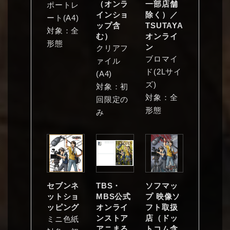
（オンラ
一部店舗
ポートレ
インショ
除く）／
ート(A4)
ップ含
TSUTAYA
対象：全
む）
オンライ
形態
ン
クリアフ
ブロマイ
ァイル
ド(2Lサイ
(A4)
ズ)
対象：初
対象：全
回限定の
形態
み
セブンネ
TBS・
ソフマッ
ットショ
MBS公式
プ 映像ソ
ッピング
オンライ
フト取扱
ンストア
店（ドッ
ミニ色紙
アニまる
トコム含