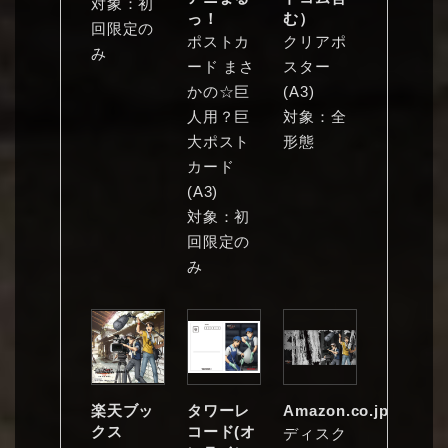
対象：初
っ！
む）
回限定の
ポストカ
クリアポ
み
ード まさ
スター
かの☆巨
(A3)
人用？巨
対象：全
大ポスト
形態
カード
(A3)
対象：初
回限定の
み
楽天ブッ
タワーレ
Amazon.co.jp
クス
コード(オ
ディスク