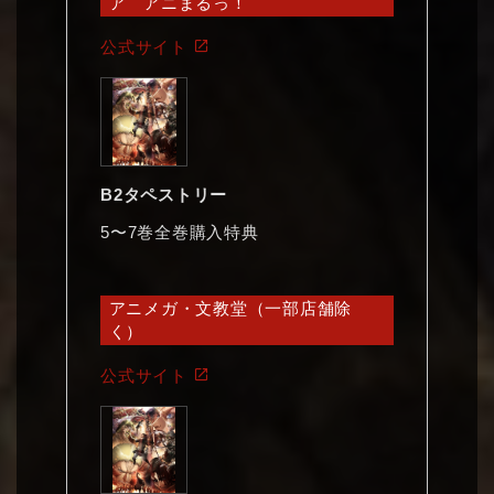
ア アニまるっ！
公式サイト
B2タペストリー
5〜7巻全巻購入特典
アニメガ・文教堂（一部店舗除
く）
公式サイト