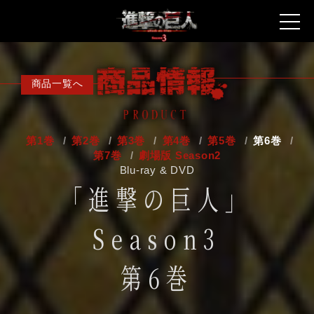
最新情報
商品一覧へ
放送情報
物語
第1巻
第2巻
第3巻
第4巻
第5巻
第6巻
第7巻
劇場版 Season2
スタッフ・キャスト
Blu-ray & DVD
「進撃の巨人」
キャラクター
音楽
Season3
商品情報
第6巻
スペシャル
Twitter