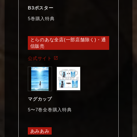
B3ポスター
5巻購入特典
とらのあな全店(一部店舗除く)・通
信販売
公式サイト
マグカップ
5〜7巻全巻購入特典
あみあみ