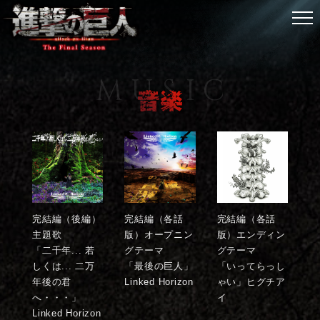
最新情報
放送情報
物語
スタッフ・キャスト
キャラクター
完結編（後編）
完結編（各話
完結編（各話
主題歌
版）オープニン
版）エンディン
音楽
「二千年... 若
グテーマ
グテーマ
しくは... 二万
「最後の巨人」
「いってらっし
商品情報
年後の君
Linked Horizon
ゃい」ヒグチア
へ・・・」
イ
Linked Horizon
用語解説