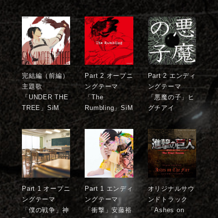
スペシャル
Twitter
Instagram
完結編（前編）
Part 2 オープニ
Part 2 エンディ
主題歌
ングテーマ
ングテーマ
TikTok
「UNDER THE
「The
「悪魔の子」ヒ
TREE」SiM
Rumbling」SiM
グチアイ
Part 1 オープニ
Part 1 エンディ
オリジナルサウ
ングテーマ
ングテーマ
ンドトラック
「僕の戦争」神
「衝撃」安藤裕
「Ashes on