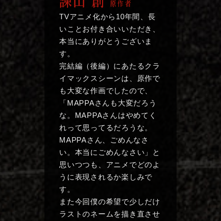
諫山 創
原作者
TVアニメ化から10年間、長
スペシャル
いことお付き合いいただき、
本当にありがとうございま
Twitter
す。
完結編（後編）にあたるクラ
Instagram
イマックスシーンは、原作で
TikTok
も大変な作画でしたので、
「MAPPAさんも大変だろう
な。MAPPAさんはやめてく
れって思ってるだろうな。
MAPPAさん、ごめんなさ
い。本当にごめんなさい」と
思いつつも、アニメでどのよ
うに表現されるか楽しみで
す。
また今回僕の希望で少しだけ
ラストのネームを描き直させ