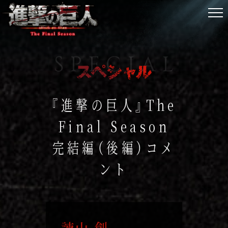
最新情報
放送情報
『進撃の巨人』The
物語
Final Season
スタッフ・キャスト
完結編（後編）コメ
キャラクター
ント
音楽
商品情報
用語解説