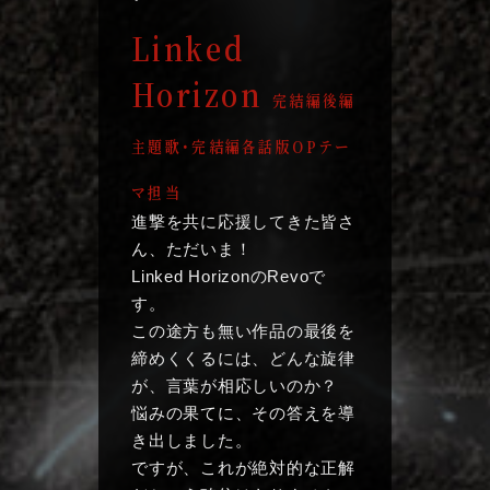
Linked
Horizon
完結編後編
主題歌・完結編各話版OPテー
マ担当
進撃を共に応援してきた皆さ
ん、ただいま！
Linked HorizonのRevoで
す。
この途方も無い作品の最後を
締めくくるには、
どんな旋律
が、言葉が相応しいのか？
悩みの果てに、その答えを導
き出しました。
ですが、これが絶対的な正解