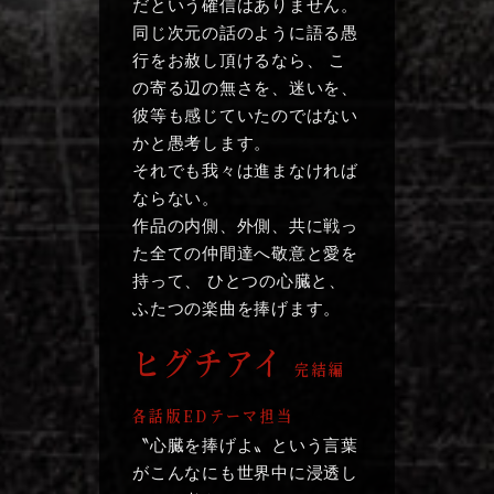
だという確信はありません。
同じ次元の話のように語る愚
行をお赦し頂けるなら、
こ
の寄る辺の無さを、迷いを、
彼等も感じていたのではない
かと愚考します。
それでも我々は進まなければ
ならない。
作品の内側、外側、共に戦っ
た全ての仲間達へ敬意と愛を
持って、
ひとつの心臓と、
ふたつの楽曲を捧げます。
ヒグチアイ
完結編
各話版EDテーマ担当
〝心臓を捧げよ〟という言葉
がこんなにも世界中に浸透し