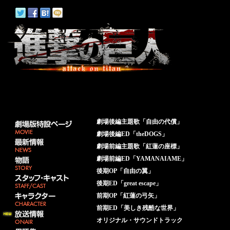
劇場後編主題歌「自由の代償」
劇場後編ED「theDOGS」
劇場前編主題歌「紅蓮の座標」
劇場前編ED「YAMANAIAME」
後期OP「自由の翼」
後期ED「great escape」
前期OP「紅蓮の弓矢」
前期ED「美しき残酷な世界」
オリジナル・サウンドトラック