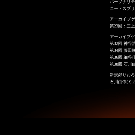
パーソナリテ
ニー・スプリ
アーカイブゲ
第23回：三
アーカイブゲ
第32回:神谷
第34回:藤田
第36回:細谷
第38回:石川
新規録りおろ
石川由依(ミ