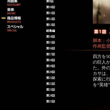
第9話
第10話
第11話
第12話
第13話
総集編
第14話
脚本：小
第15話
作画監
第16話
第17話
四方を5
第18話
の巨人
第19話
た。外
第20話
カサは
第21話
探索に
第22話
を“英雄
第23話
第24話
第25話