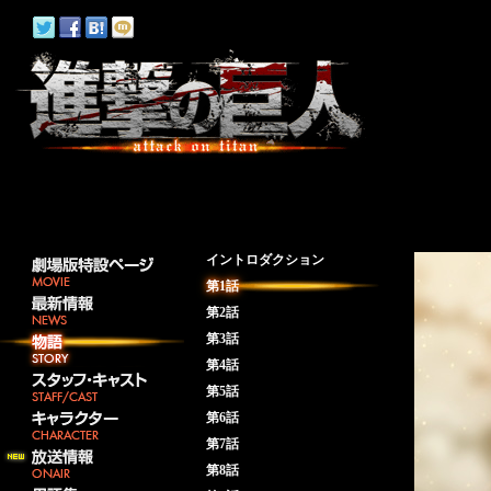
イントロダクション
第1話
第2話
第3話
第4話
第5話
第6話
第7話
第8話