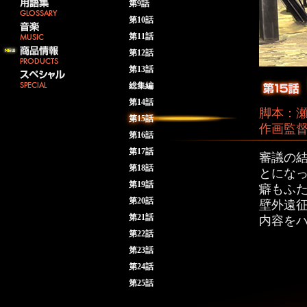
第9話
第10話
第11話
第12話
第13話
総集編
第14話
脚本：瀬
第15話
作画監
第16話
第17話
審議の
第18話
とにな
第19話
癖もふた
第20話
壁外遠
第21話
内容を
第22話
第23話
第24話
第25話