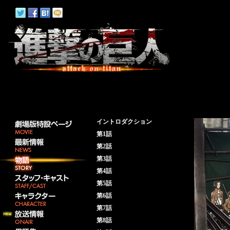
イントロダクション
第1話
第2話
第3話
第4話
第5話
第6話
第7話
第8話